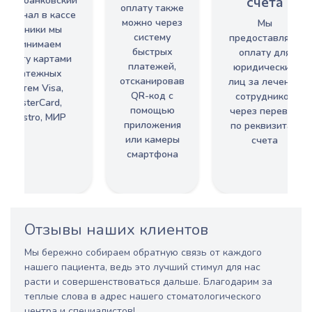
счета
ерез банковский
оплату также
ерминал в кассе
можно через
Мы
клиники мы
систему
предоставляем
принимаем
быстрых
оплату для
оплату картами
платежей,
юридических
платежных
отсканировав
лиц за лечение
систем Visa,
QR-код с
сотрудников
MasterCard,
помощью
через перевод
Maestro, МИР
приложения
по реквизитам
или камеры
счета
смартфона
Отзывы наших клиентов
Мы бережно собираем обратную связь от каждого
нашего пациента, ведь это лучший стимул для нас
расти и совершенствоваться дальше. Благодарим за
теплые слова в адрес нашего стоматологического
центра и специалистов!