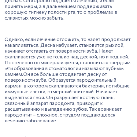
деснах.
Он хорошо поддается лечению, и если
принять меры, а в дальнейшем поддерживать
хорошую гигиену полости рта, то о проблемах в
слизистых можно забыть.
Однако, если лечение отложить, то налет продолжает
накапливаться. Десна набухает, становится рыхлой,
начинает отставать от поверхности
зуба
. Налет
скапливается уже не только над десной, но и под ней.
Постепенно он минерализуется, становиться твердым.
Эти образования в стоматологии называют зубным
камнем.Он все больше отодвигает десну от
поверхности зуба. Образуется пародонтальный
карман, в котором скапливаются бактерии, погибшие
иммунные клетки, отмерший эпителий. Начинает
выделяться гной. Он разрушает костную ткань,
связочный аппарат
пародонта,
приводит к
расшатыванию и выпадению
зубов
. Так возникает
пародонтит
– сложное, с трудом поддающееся
лечению заболевание.