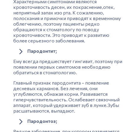
Характерными симптомами являются
кровоточивость десен, их покраснение,отек,
неприятный запах изо рта. К сожалению,
полоскания и примочки приводят к временному
облегчению, поэтому пациенты редко
обращаются к стоматологу по поводу
кровоточивости. Это приводит к развитию
более серьезного заболевания.
Пародонтит;
Ему всегда предшествует гингивит, поэтому при
появлении первых симптомов необходимо
обратиться в стоматологию.
Главный признак
пародонтита
– появление
десневых карманов.
Без
лечения
, они
углубляются, обнажая корни. Развивается
гиперчувствительность. Ослабевает связочный
аппарат, который удержива
ет зуб
в лунке.Зубы
расшатываются, выпадают.
Пародонтоз;
Редкое заболевание, при котором развивается