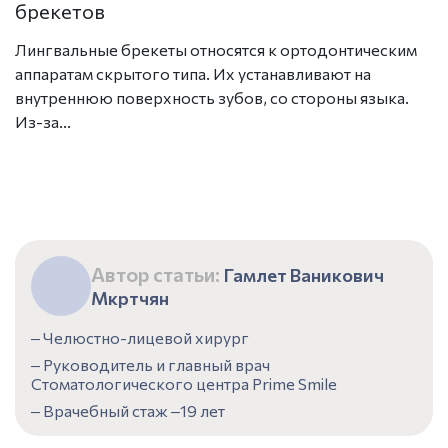
брекетов
Н
Лингвальные брекеты относятся к ортодонтическим
о
аппаратам скрытого типа. Их устанавливают на
н
внутреннюю поверхность зубов, со стороны языка.
д
Из-за...
Автор статьи:
Гамлет Ваникович
Мкртчян
‒ Челюстно-лицевой хирург
‒ Руководитель и главный врач
Стоматологического центра Prime Smile
‒ Врачебный стаж ‒19 лет