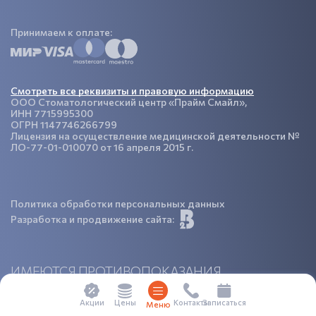
Принимаем к оплате:
Смотреть все реквизиты и правовую информацию
ООО Стоматологический центр «Прайм Смайл»,
ИНН 7715995300
ОГРН 1147746266799
Лицензия на осуществление медицинской деятельности №
ЛО-77-01-010070 от 16 апреля 2015 г.
Политика обработки персональных данных
Разработка и продвижение сайта:
ИМЕЮТСЯ ПРОТИВОПОКАЗАНИЯ.
НЕОБХОДИМА КОНСУЛЬТАЦИЯ
СПЕЦИАЛИСТА
Цены
Акции
Контакты
Записаться
Меню