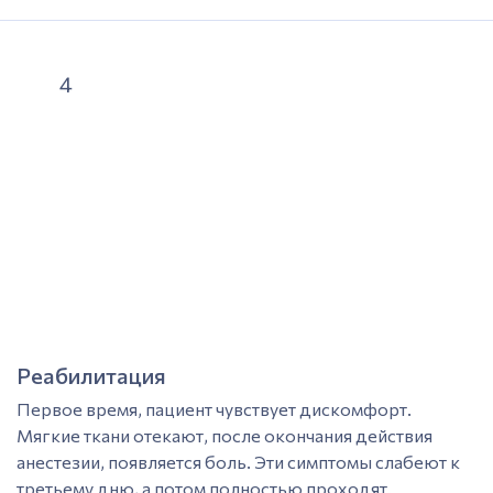
Планируемого метода имплантации.
Костная пластика может проводится до
4
имплантации или одновременно с установкой
импланта. Основная задача – создать
достаточный объем и форму костного ложа для
надежной первичной стабильности, а также
последующей остеоинтеграции.
Имплантация при пародонтозе верхней и
нижней челюсти
требует разных подходов к
увеличению объема
костной ткани
. На верхней
челюсти
проводят синус-лифтинг, а на нижней –
подсадку костных блоков или направленную
тканевую регенерацию.
Реабилитация
Первое время, пациент чувствует дискомфорт.
Мягкие ткани отекают, после окончания действия
анестезии, появляется боль. Эти симптомы слабеют к
третьему дню, а потом полностью проходят.