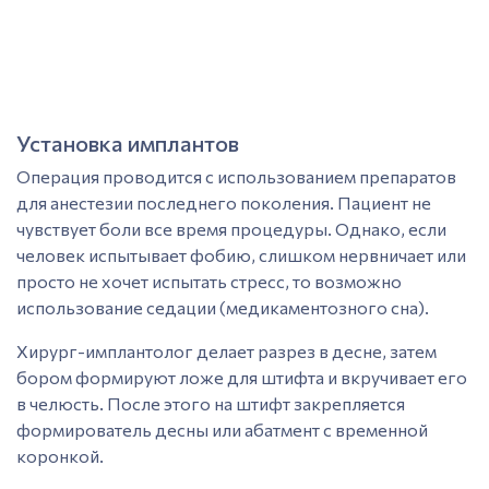
Динамическое наблюдение для оценки
стабильности состояния тканей.
Костная пластика (
остеопластика
)
Современные протоколы лечения (All-on-8,
All-
Установка имплантов
on-6, All-on-4
) предусматривающие установку
имплантов с немедленной нагрузкой,
Операция проводится с использованием препаратов
позволяют обойтись без остеопластики в целом
для анестезии последнего поколения. Пациент не
ряде случаев.
Однако, при длительном течении
чувствует боли все время процедуры. Однако, если
заболевания,
атрофия
альвеолярной кости
человек испытывает фобию, слишком нервничает или
может служить противопоказанием для
просто не хочет испытать стресс, то возможно
операции. В таких случаях без подсадки
использование седации (медикаментозного сна).
костной ткани не обойтись.
Хирург-имплантолог
делает разрез в десне, затем
Выбор метода остеопластики зависит от:
бором формируют ложе для штифта и вкручивает его
в челюсть. После этого на штифт закрепляется
Степени дефицита костной ткани;
формирователь десны или
абатмент
с временной
Локализации будущего импланта;
коронкой
.
Качества собственной кости
пациента
;