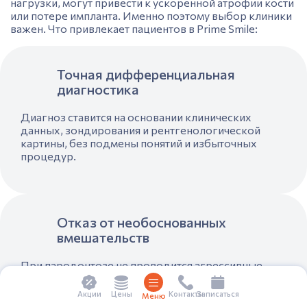
нагрузки, могут привести к ускоренной атрофии кости
или потере импланта. Именно поэтому выбор клиники
важен. Что привлекает пациентов в Prime Smile:
Точная дифференциальная
диагностика
Диагноз ставится на основании клинических
данных, зондирования и рентгенологической
картины, без подмены понятий и избыточных
процедур.
Отказ от необоснованных
вмешательств
При пародонтозе не проводится агрессивные
манипуляции с мягкими тканями, а также открытый
кюретаж
или лоскутные операции.. Лечение
Цены
Акции
Контакты
Записаться
Меню
направлено на стабилизацию состояния, а не на