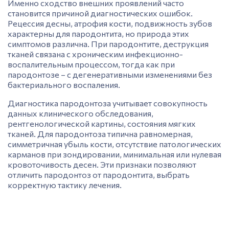
Именно сходство внешних проявлений часто
становится причиной диагностических ошибок.
Рецессия десны,
атрофия
кости,
подвижность
зубов
характерны для пародонтита, но природа этих
симптомов различна. При пародонтите, деструкция
тканей связана с
хроническим
инфекционно-
воспалительным процессом
, тогда как при
пародонтозе – с дегенеративными изменениями без
бактериального воспаления.
Диагностика пародонтоза учитывает совокупность
данных клинического обследования,
рентгенологической картины, состояния мягких
тканей. Для пародонтоза типична равномерная,
симметричная
убыль кости,
отсутствие патологических
карманов при зондировании, минимальная или нулевая
кровоточивость десен. Эти признаки позволяют
отличить пародонтоз от пародонтита, выбрать
корректную тактику лечения.