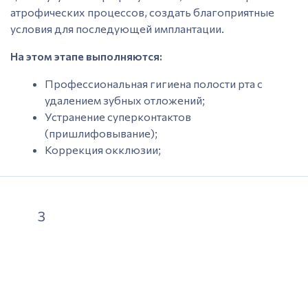
атрофических процессов, создать благоприятные
условия для последующей имплантации.
На этом этапе выполняются:
Профессиональная
гигиена
полости рта с
удалением зубных отложений;
Устранение суперконтактов
(пришлифовывание);
Коррекция окклюзии;
Симптоматическая терапия (реминерализация,
шинирование);
Терапия, направленная на нормализацию
3
обменных процессов, микроциркуляции;
Физиотерапия;
Лечение системных заболеваний (назначается
врачом общей практики);
Рекомендации по индивидуальной
гигиене
с
учетом рецессии десны;