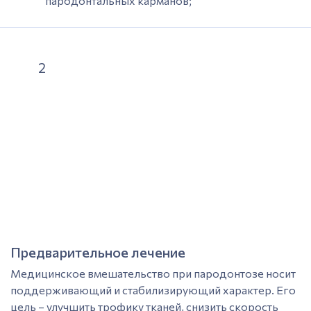
пародонтальных карманов;
Компьютерная томография
для анализа высоты
и структуры костной ткани;
Оценка подвижности зубов, распределения
2
жевательной нагрузки;
Анализ окклюзии, выявление травматических
контактов.
Для пародонтоза характерна равномерная
горизонтальная убыль кости без очагов деструкции.
Этот признак позволяет отличить заболевание от
пародонтита, корректно спланировать объем
хирургического вмешательства.
Предварительное лечение
Медицинское вмешательство при пародонтозе носит
поддерживающий и стабилизирующий характер. Его
цель – улучшить трофику тканей, снизить скорость