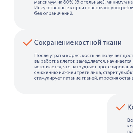
максимум на 80% (бюгельные), минимум на
Искусственные корни позволяют употребл
без ограничений.
Сохранение костной ткани
После утраты корня,
кост
ь не получает дос
выработка клеток замедляется, начинается
истончается, что затрудняет протезировани
снижению нижней трети лица, старит улыбк
стимулирует питание тканей, атрофия остан
К
Во
ко
по