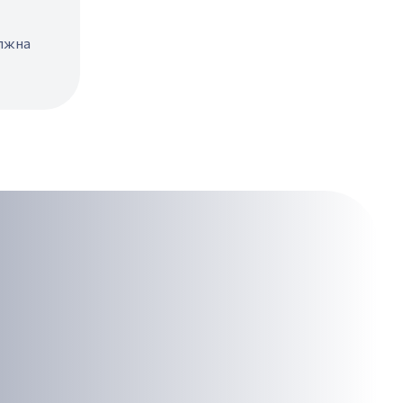
олжна