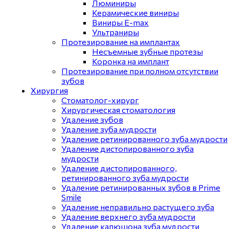
Люминиры
Керамические виниры
Виниры E-max
Ультраниры
Протезирование на имплантах
Несъемные зубные протезы
Коронка на имплант
Протезирование при полном отсутствии
зубов
Хирургия
Стоматолог-хирург
Хирургическая стоматология
Удаление зубов
Удаление зуба мудрости
Удаление ретинированного зуба мудрости
Удаление дистопированного зуба
мудрости
Удаление дистопированного,
ретинированного зуба мудрости
Удаление ретинированных зубов в Prime
Smile
Удаление неправильно растущего зуба
Удаление верхнего зуба мудрости
Удаление капюшона зуба мудрости