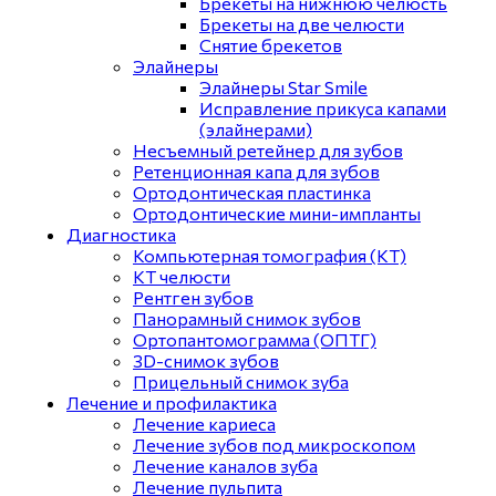
Брекеты на нижнюю челюсть
Брекеты на две челюсти
Снятие брекетов
Элайнеры
Элайнеры Star Smile
Исправление прикуса капами
(элайнерами)
Несъемный ретейнер для зубов
Ретенционная капа для зубов
Ортодонтическая пластинка
Ортодонтические мини-импланты
Диагностика
Компьютерная томография (КТ)
КТ челюсти
Рентген зубов
Панорамный снимок зубов
Ортопантомограмма (ОПТГ)
3D-снимок зубов
Прицельный снимок зуба
Лечение и профилактика
Лечение кариеса
Лечение зубов под микроскопом
Лечение каналов зуба
Лечение пульпита