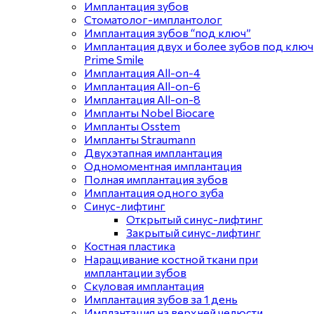
Имплантация зубов
Стоматолог-имплантолог
Имплантация зубов “под ключ”
Имплантация двух и более зубов под ключ
Prime Smile
Имплантация All-on-4
Имплантация All-on-6
Имплантация All-on-8
Импланты Nobel Biocare
Импланты Osstem
Импланты Straumann
Двухэтапная имплантация
Одномоментная имплантация
Полная имплантация зубов
Имплантация одного зуба
Синус-лифтинг
Открытый синус-лифтинг
Закрытый синус-лифтинг
Костная пластика
Наращивание костной ткани при
имплантации зубов
Скуловая имплантация
Имплантация зубов за 1 день
Имплантация на верхней челюсти