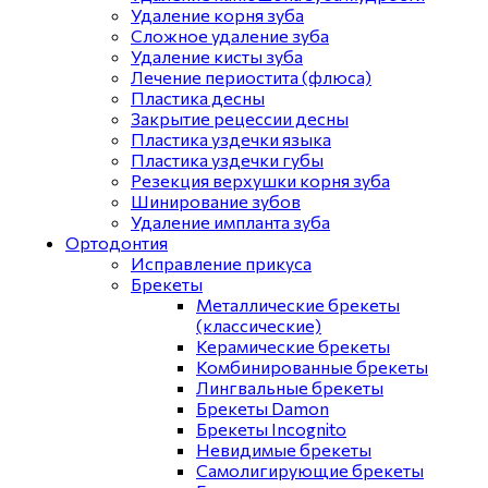
Удаление корня зуба
Сложное удаление зуба
Удаление кисты зуба
Лечение периостита (флюса)
Пластика десны
Закрытие рецессии десны
Пластика уздечки языка
Пластика уздечки губы
Резекция верхушки корня зуба
Шинирование зубов
Удаление импланта зуба
Ортодонтия
Исправление прикуса
Брекеты
Металлические брекеты
(классические)
Керамические брекеты
Комбинированные брекеты
Лингвальные брекеты
Брекеты Damon
Брекеты Incognito
Невидимые брекеты
Самолигирующие брекеты