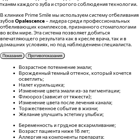
тканям каждого
зуба
и строгого соблюдения технологии.
В клинике Prime Smile мы используем систему
отбеливания
зубов
Opalescence
– лидера среди
профессиональных
отбеливающих комплексов, признанного стоматологами
во всём мире. Эта
система
позволяет добиться
впечатляющего р
езультата
как в кресле врача, так и в
домашних условиях, но под наблюдением специалиста.
Показания
Противопоказания
Возрастное потемнение эмали;
Врожденный темный оттенок, который хочется
осветлить;
Налет курильщика;
Изменение цвета эмали из-за пигментации;
Флюороз (зависит от тяжести);
Изменение цвета после лечения канала;
Торжественное событие в жизни;
Желание улучшить эстетику улыбки;
Беременность и грудное вскармливание;
Возраст пациента ниже 18 лет;
Аллергия на компоненты препарата;