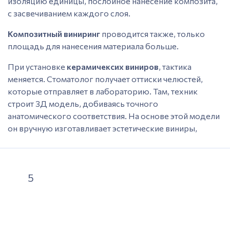
изоляцию единицы, послойное нанесение композита,
с засвечиванием каждого слоя.
Композитный виниринг
проводится также, только
площадь для нанесения
материала
больше.
При установке
керамичекси
х виниров
,
тактика
меняется. Стоматолог получает оттиски челюстей,
которые отправляет в лабораторию. Там, техник
строит 3Д модель, добиваясь точного
анатомического соответствия. На основе этой модели
он вручную изготавливает эстетические виниры,
послойно нанося слои керамики. Такой подход
позволяет добиться отличной эстетики. Накладка
передает малейшие оттенки света, а также все
5
особенности поверхности натуральной эмали. При
использовании этого метода для
художественной
реставрации зубов без обточки,
цена
будет выше, но
результат, по словам пациентов, стоит того.