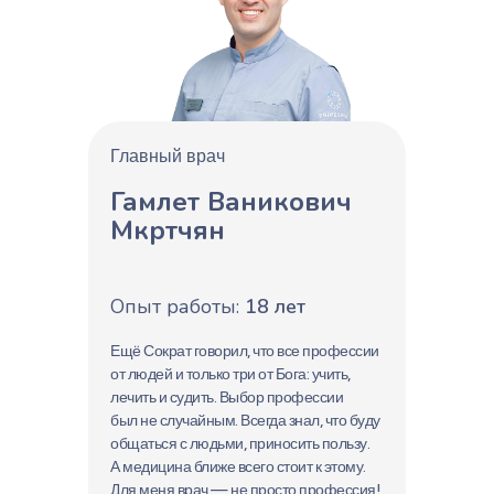
Главный врач
Гамлет Ваникович
Мкртчян
Опыт работы:
18 лет
Ещё Сократ говорил, что все профессии
от людей и только три от Бога: учить,
лечить и судить. Выбор профессии
был не случайным. Всегда знал, что буду
общаться с людьми, приносить пользу.
А медицина ближе всего стоит к этому.
Для меня врач — не просто профессия!