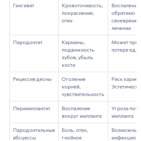
Гингивит
Кровоточивость,
Воспаление
покраснение,
обратимо п
отек
своевреме
лечении
Пародонтит
Карманы,
Может прив
подвижность
потере еди
зубов, убыль
кости
Рецессия десны
Оголение
Риск кариес
корней,
Эстетическ
чувствительность
Периимплантит
Воспаление
Угроза поте
вокруг импланта
импланта
Пародонтальные
Боль, отек,
Возможны 
абсцессы
гнойное
инфекцион