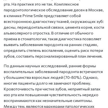
рта. На практике это не так.
Комплексное
пародонтологическое обследование десен в Москве
,
в клинике Prime Smile представляет собой
всестороннюю диагностику тканей, окружающих зуб:
десны, периодонтальной связки, цемента корня, кости
альвеолярного отростка. В отличие от обычного
приема в
стоматологии
, такая диагностика позволяет
выявить заболевания пародонта на ранних стадиях,
определить степень воспаления, оценить риск потери
зубов, составить персонализированный план лечения.
По данным научных исследований, ранние формы
воспалительных
заболеваний пародонта
встречаются
у большинства взрослых людей (70-80%). Однако,
многие пациенты долго не замечают проблему.
Кровоточивость при чистке зубов, неприятный запах
изо рта или повышенная чувствительность нередко
воспринимаются как незначительные симптомы.
Между тем, являются маркерами патологических