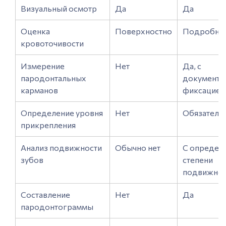
Визуальный осмотр
Да
Да
Оценка
Поверхностно
Подробно
кровоточивости
Измерение
Нет
Да, с
пародонтальных
документа
карманов
фиксацией
Определение уровня
Нет
Обязатель
прикрепления
Анализ подвижности
Обычно нет
С определ
зубов
степени
подвижнос
Составление
Нет
Да
пародонтограммы