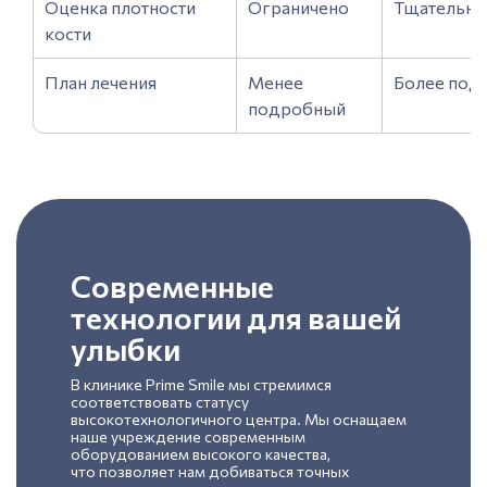
Оценка плотности
Ограничено
Тщательно
кости
План лечения
Менее
Более под
подробный
Современные
технологии для вашей
улыбки
В клинике Prime Smile мы стремимся
соответствовать статусу
высокотехнологичного центра. Мы оснащаем
наше учреждение современным
оборудованием высокого качества,
что позволяет нам добиваться точных