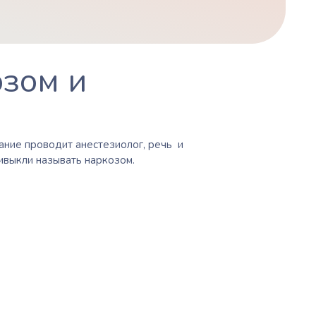
озом и
ание
проводит анестезиолог, речь и
ривыкли называть наркозом.