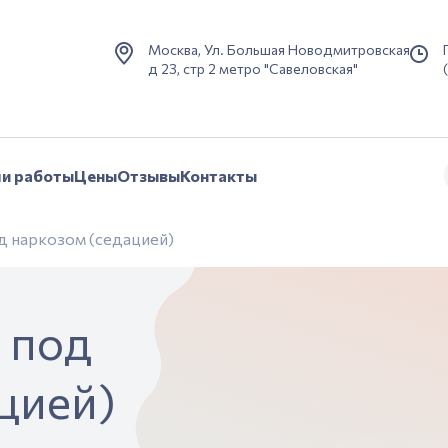
Москва, Ул. Большая Новодмитровская
д 23, стр 2 метро "Савеловская"
и работы
Цены
Отзывы
Контакты
д наркозом (седацией)
 под
цией)