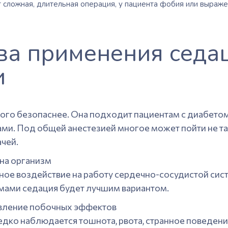
т сложная, длительная операция, у
пациента
фобия или выраже
а применения седа
и
ого безопаснее. Она подходит пациентам с диабетом
ми. Под общей анестезией многое может пойти не та
чей.
на организм
ное воздействие на работу сердечно-сосудистой сист
ами седация будет лучшим вариантом.
явление побочных эффектов
дко наблюдается тошнота, рвота, странное поведен