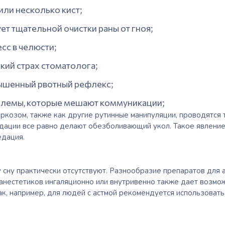
или несколько кист;
ет тщательной очистки раны от гноя;
сс в челюсти;
кий страх стоматолога;
ышенный рвотный рефлекс;
блемы, которые мешают коммуникации;
аркозом,
также как другие рутинные манипуляции, проводятся 
едации все равно делают обезболивающий укол. Такое явлени
едация.
сну практически отсутствуют. Разнообразие препаратов для 
 анестетико
в ингаляционно
или внутривенно также дает возмож
ак, например, для людей с астмой рекомендуется использовать