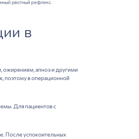
нный рвотный рефлекс.
ции в
, ожирением, апноэ и другими
к, поэтому в операционной
емы. Для пациентов с
ие. После успокоительных