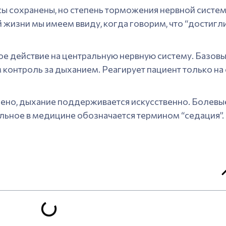
сы сохранены, но степень торможения нервной систе
й жизни мы имеем ввиду, когда говорим, что “достигли
ое действие на центральную нервную систему. Базов
 контроль за дыханием. Реагирует пациент только на
но, дыхание поддерживается искусственно. Болевые
стальное в медицине обозначается термином “седация”.