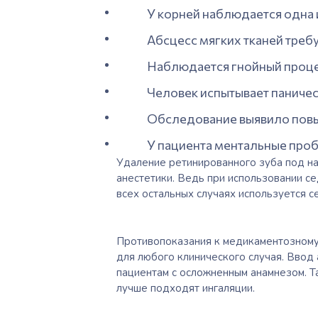
У корней наблюдается одна 
Абсцесс мягких тканей требу
Наблюдается гнойный проце
Человек испытывает паничес
Обследование выявило пов
У пациента ментальные про
Удаление ретинированного зуба под н
анестетик
и. Ведь при использовании с
всех остальных случаях используется с
Противопоказания к медикаментозному 
для любого клинического случая. Ввод
пациентам с осложненным анамнезом. Т
лучше подходят ингаляции.