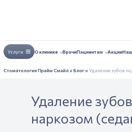
Услуги
О клинике
Врачи
Пациентам
Акции
Наш
Стоматология Прайм Смайл
»
Блог
»
Удаление зубов по
Удаление зубов
наркозом (седа