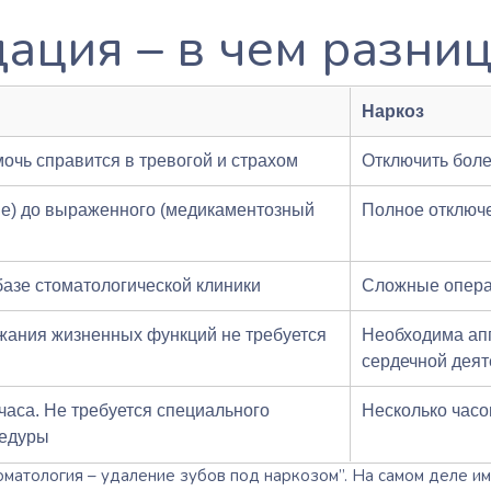
дация – в чем разни
Наркоз
мочь справится в тревогой и страхом
Отключить бол
ие) до выраженного (медикаментозный
Полное отключе
азе стоматологической клиники
Сложные операц
жания жизненных функций не требуется
Необходима ап
сердечной деят
 часа. Не требуется специального
Несколько часо
цедуры
оматология – удаление зубов под наркозом”
. На самом деле и