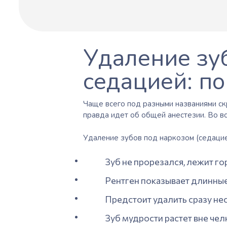
Удаление зу
седацией: п
Чаще всего под разными названиями ск
правда идет об общей анестезии. Во в
Удаление зубов под наркозом
(седаци
Зуб не прорезался, лежит го
Рентген показывает длинные
Предстоит удалить сразу не
Зуб мудрости растет вне челю