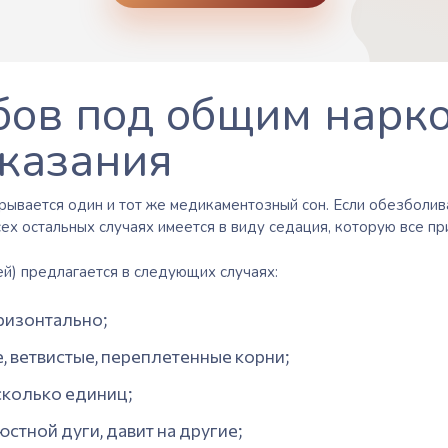
бов под общим нарк
оказания
рывается один и тот же медикаментозный сон. Если
обезболив
сех остальных случаях имеется в виду
седация
, которую все п
ей)
предлагается в следующих случаях:
ризонтально;
, ветвистые, переплетенные корни;
сколько единиц;
стной дуги, давит на другие;