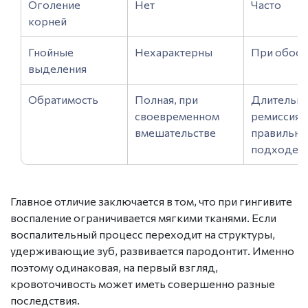
Оголение
Нет
Часто
корней
Гнойные
Нехарактерны
При обост
выделения
Обратимость
Полная, при
Длительна
своевременном
ремиссия 
вмешательстве
правильн
подходе
Главное отличие заключается в том, что при гингивите
воспаление ограничивается мягкими тканями. Если
воспалительный процесс переходит на структуры,
удерживающие зуб, развивается пародонтит. Именно
поэтому одинаковая, на первый взгляд,
кровоточивость может иметь совершенно разные
последствия.