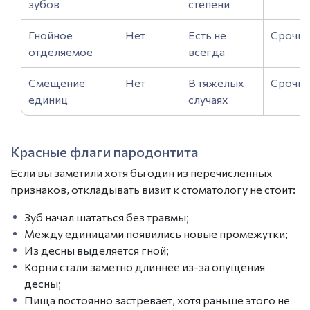
зубов
степени
Гнойное
Нет
Есть не
Срочн
отделяемое
всегда
Смещение
Нет
В тяжелых
Срочн
единиц
случаях
Красные флаги пародонтита
Если вы заметили хотя бы один из перечисленных
признаков, откладывать визит к стоматологу не стоит:
Зуб начал шататься без травмы;
Между единицами появились новые промежутки;
Из десны выделяется гной;
Корни стали заметно длиннее из-за опущения
десны;
Пища постоянно застревает, хотя раньше этого не