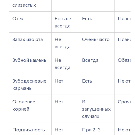
слизистых
Отек
Есть не
Есть
Планов
всегда
Запах изо рта
Не
Очень часто
Планов
всегда
Зубной камень
Не
Всегда
Обязат
всегда
Зубодесневые
Нет
Есть
Не отк
карманы
Оголение
Нет
В
Срочн
корней
запущенных
случаях
Подвижность
Нет
При 2–3
Не отк