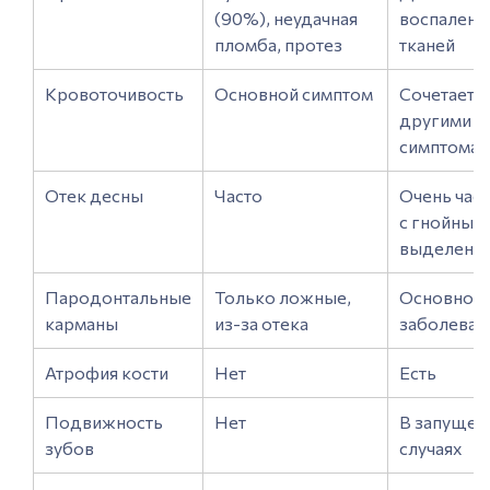
(90%), неудачная
воспалени
пломба, протез
тканей
Кровоточивость
Основной симптом
Сочетается
другими
симптома
Отек десны
Часто
Очень част
с гнойным
выделени
Пародонтальные
Только ложные,
Основной 
карманы
из-за отека
заболеван
Атрофия кости
Нет
Есть
Подвижность
Нет
В запущен
зубов
случаях