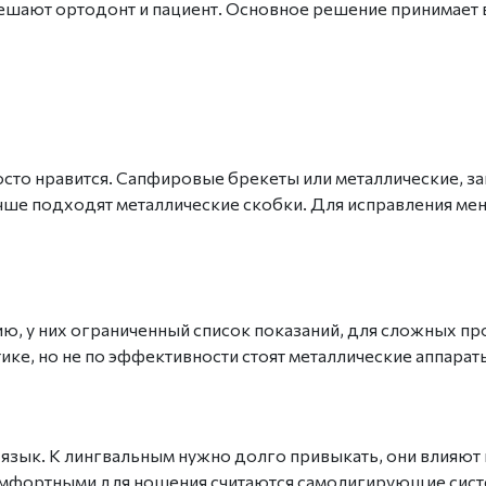
решают
ортодонт
и пациент. Основное решение принимает 
сто нравится.
Сапфировые брекеты или металлические
, з
чше подходят металлические скобки. Для исправления м
, у них ограниченный список показаний, для сложных пр
ике, но не по
эффективнос
ти стоят металлические аппарат
 язык. К лингвальным нужно долго привыкать, они влияют
омфортными для ношения считаются самолигирующие сист