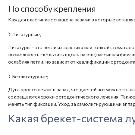
По способу крепления
Каждая пластинка оснащена пазами в которые вставляе
›
Лигатурные;
Лигатуры – это петли из эластика или тонкой стомато
возможность скользить вдоль пазов (пассивная фикса
ослабляя петли, но зависит от квалификации
ортодонта
›
Безлигатурные
;
Дуга просто лежит в пазах, что дает ей возможность п
сокращаются сроки
ортодонтического
лечения. Также
менять тип фиксации.
Уход
за самолигирующими аппара
Какая брекет-система 