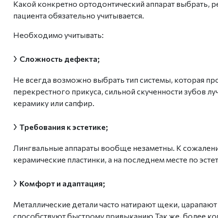
Какой конкретно ортодонтический аппарат выбрать, 
пациента
обязательно учитывается.
Необходимо учитывать:
›
Сложность дефекта;
Не всегда возможно выбрать тип системы, которая про
перекрестного прикуса, сильной скученност
и зубов
лу
керамику или сапфир.
›
Требования к эстетике;
Лингвальные аппараты вообще незаметны. К сожалению
керамические пластинки, а на последнем месте по эстет
›
Комфорт и адаптация;
Металлические детали часто натирают щеки, царапают
способствуют быстрому привыканию Так же, более к