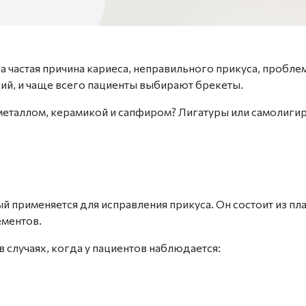
а частая причина кариеса, неправильного
прикуса
, пробле
ий, и чаще всего пациенты выбирают брекеты.
металлом, керамикой и сапфиром? Лигатуры или самолигир
ый применяется для
исправления
прикуса. Он состоит из пл
ементов.
 случаях, когда у
пациентов
наблюдается: