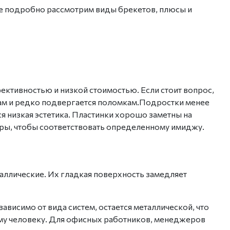
те подробно рассмотрим
виды брекетов, плюсы и
ктивностью и низкой стоимостью. Если стоит вопрос,
зкам и редко подвергается поломкам.Подростки менее
я низкая эстетика. Пластинки хорошо заметны на
туры, чтобы соответствовать определенному имиджу.
еталлические. Их гладкая поверхность замедляет
езависимо от вида
систем
, остается металлической, что
му человеку
. Для офисных работников, менеджеров