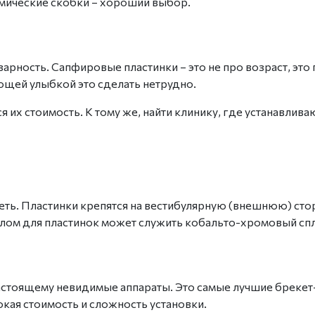
амические скобки – хороший выбор.
арность. Сапфировые пластинки – это не про возраст, эт
ющей улыбкой это сделать нетрудно.
ся их
стоимость
. К тому же, найти клинику, где устанавлив
ть. Пластинки крепятся на вестибулярную (
внешнюю)
сто
алом
для пластинок может служить кобальто-хромовый спл
настоящему невидимые аппараты. Это
самые лучшие бреке
кая стоимость и сложность установки.