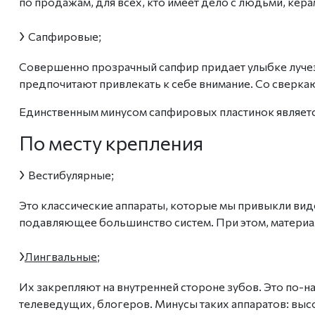
по продажам, для всех, кто имеет дело с людьми, кер
›
Сапфировые;
Совершенно
прозрачный
сапфир придает улыбке лучез
предпочитают привлекать к себе внимание. Со сверка
Единственным минусом сапфировых пластинок являет
По месту крепления
›
Вестибулярные;
Это классические аппараты, которые мы привыкли виде
подавляющее большинство систем. При этом,
матери
›
Лингвальные
;
Их закрепляют н
а внутренней
стороне зубов. Это по-
телеведущих, блогеров. Минусы таких аппаратов: высо