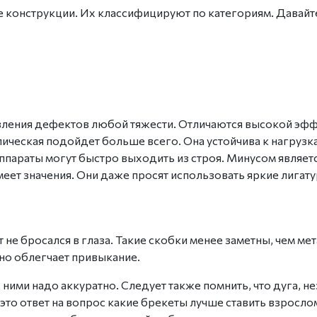
е
конструкции.
Их классифицируют по категориям. Давай
ления дефектов любой тяжести. Отличаются высокой эффе
ллическая подойдет больше всего. Она устойчива к нагру
ппараты могут быстро выходить из строя. Минусом являетс
меет значения. Они даже просят использовать яркие лига
т
не бросался в глаза. Такие скобки менее заметны, чем м
ьно облегчает привыкание.
ними надо аккуратно. Следует также помнить, что дуга, н
это ответ на вопрос
какие брекеты лучше ставить взросло