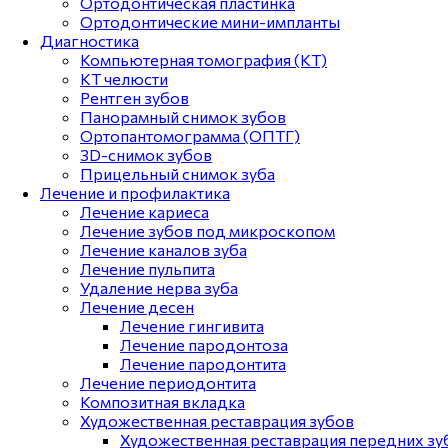
Ортодонтическая пластинка
Ортодонтические мини-импланты
Диагностика
Компьютерная томография (КТ)
КТ челюсти
Рентген зубов
Панорамный снимок зубов
Ортопантомограмма (ОПТГ)
3D-снимок зубов
Прицельный снимок зуба
Лечение и профилактика
Лечение кариеса
Лечение зубов под микроскопом
Лечение каналов зуба
Лечение пульпита
Удаление нерва зуба
Лечение десен
Лечение гингивита
Лечение пародонтоза
Лечение пародонтита
Лечение периодонтита
Композитная вкладка
Художественная реставрация зубов
Художественная реставрация передних зу