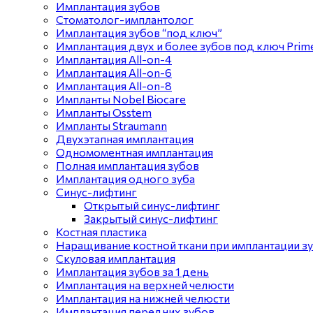
Имплантация зубов
Стоматолог-имплантолог
Имплантация зубов “под ключ”
Имплантация двух и более зубов под ключ Prime
Имплантация All-on-4
Имплантация All-on-6
Имплантация All-on-8
Импланты Nobel Biocare
Импланты Osstem
Импланты Straumann
Двухэтапная имплантация
Одномоментная имплантация
Полная имплантация зубов
Имплантация одного зуба
Синус-лифтинг
Открытый синус-лифтинг
Закрытый синус-лифтинг
Костная пластика
Наращивание костной ткани при имплантации з
Скуловая имплантация
Имплантация зубов за 1 день
Имплантация на верхней челюсти
Имплантация на нижней челюсти
Имплантация передних зубов