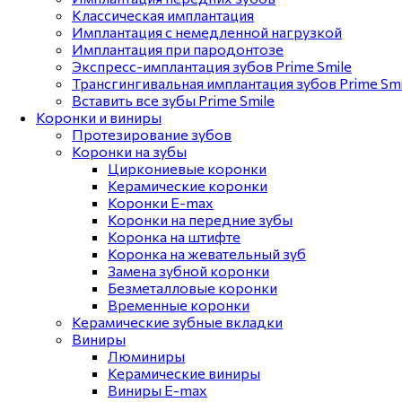
Классическая имплантация
Имплантация с немедленной нагрузкой
Имплантация при пародонтозе
Экспресс-имплантация зубов Prime Smile
Трансгингивальная имплантация зубов Prime Smi
Вставить все зубы Prime Smile
Коронки и виниры
Протезирование зубов
Коронки на зубы
Циркониевые коронки
Керамические коронки
Коронки E-max
Коронки на передние зубы
Коронка на штифте
Коронка на жевательный зуб
Замена зубной коронки
Безметалловые коронки
Временные коронки
Керамические зубные вкладки
Виниры
Люминиры
Керамические виниры
Виниры E-max