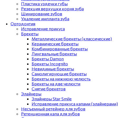
Пластика уздечки губы
Резекция верхушки корня зуба
Шинирование зубов
Удаление импланта зуба
Ортодонтия
Исправление прикуса
Брекеты
Металлические брекеты (классические)
Керамические брекеты
Комбинированные брекеты
Лингвальные брекеты
Брекеты Damon
Брекеты Incognito
Невидимые брекеты
Самолигирующие брекеты
Брекеты на нижнюю челюсть
Брекеты на две челюсти
Снятие брекетов
Элайнеры
Элайнеры Star Smile
Исправление прикуса капами (элайнерами)
Несъемный ретейнер для зубов
Ретенционная капа для зубов