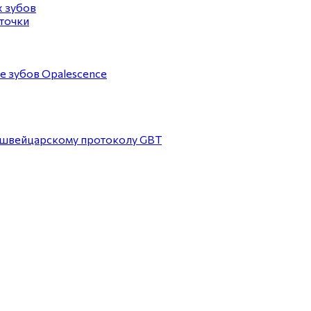
х зубов
точки
 зубов Opalescence
 швейцарскому протоколу GBT