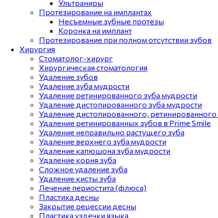
Ультраниры
Протезирование на имплантах
Несъемные зубные протезы
Коронка на имплант
Протезирование при полном отсутствии зубов
Хирургия
Стоматолог-хирург
Хирургическая стоматология
Удаление зубов
Удаление зуба мудрости
Удаление ретинированного зуба мудрости
Удаление дистопированного зуба мудрости
Удаление дистопированного, ретинированного 
Удаление ретинированных зубов в Prime Smile
Удаление неправильно растущего зуба
Удаление верхнего зуба мудрости
Удаление капюшона зуба мудрости
Удаление корня зуба
Сложное удаление зуба
Удаление кисты зуба
Лечение периостита (флюса)
Пластика десны
Закрытие рецессии десны
Пластика уздечки языка