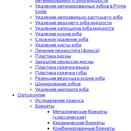
ретинированного зуба мудрости
Удаление ретинированных зубов в Prime
Smile
Удаление неправильно растущего зуба
Удаление верхнего зуба мудрости
Удаление капюшона зуба мудрости
Удаление корня зуба
Сложное удаление зуба
Удаление кисты зуба
Лечение периостита (флюса)
Пластика десны
Закрытие рецессии десны
Пластика уздечки языка
Пластика уздечки губы
Резекция верхушки корня зуба
Шинирование зубов
Удаление импланта зуба
Ортодонтия
Исправление прикуса
Брекеты
Металлические брекеты
(классические)
Керамические брекеты
Комбинированные брекеты