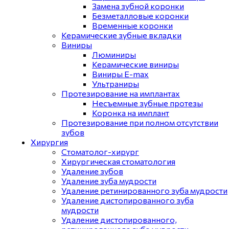
Замена зубной коронки
Безметалловые коронки
Временные коронки
Керамические зубные вкладки
Виниры
Люминиры
Керамические виниры
Виниры E-max
Ультраниры
Протезирование на имплантах
Несъемные зубные протезы
Коронка на имплант
Протезирование при полном отсутствии
зубов
Хирургия
Стоматолог-хирург
Хирургическая стоматология
Удаление зубов
Удаление зуба мудрости
Удаление ретинированного зуба мудрости
Удаление дистопированного зуба
мудрости
Удаление дистопированного,