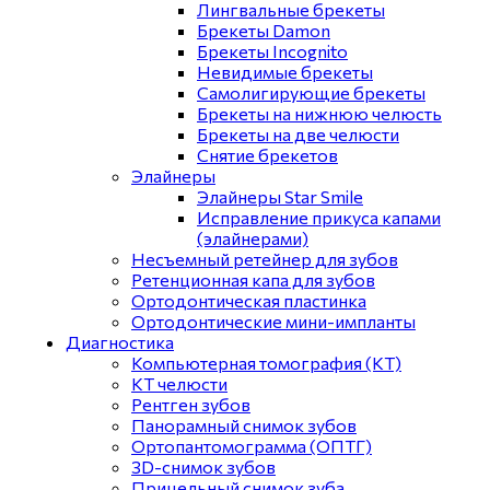
Лингвальные брекеты
Брекеты Damon
Брекеты Incognito
Невидимые брекеты
Самолигирующие брекеты
Брекеты на нижнюю челюсть
Брекеты на две челюсти
Снятие брекетов
Элайнеры
Элайнеры Star Smile
Исправление прикуса капами
(элайнерами)
Несъемный ретейнер для зубов
Ретенционная капа для зубов
Ортодонтическая пластинка
Ортодонтические мини-импланты
Диагностика
Компьютерная томография (КТ)
КТ челюсти
Рентген зубов
Панорамный снимок зубов
Ортопантомограмма (ОПТГ)
3D-снимок зубов
Прицельный снимок зуба